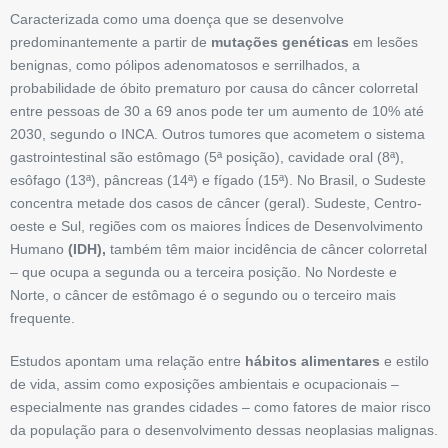
Caracterizada como uma doença que se desenvolve
predominantemente a partir de
mutações genéticas
em lesões
benignas, como pólipos adenomatosos e serrilhados, a
probabilidade de óbito prematuro por causa do câncer colorretal
entre pessoas de 30 a 69 anos pode ter um aumento de 10% até
2030, segundo o INCA. Outros tumores que acometem o sistema
gastrointestinal são estômago (5ª posição), cavidade oral (8ª),
esôfago (13ª), pâncreas (14ª) e fígado (15ª). No Brasil, o Sudeste
concentra metade dos casos de câncer (geral). Sudeste, Centro-
oeste e Sul, regiões com os maiores Índices de Desenvolvimento
Humano
(IDH),
também têm maior incidência de câncer colorretal
– que ocupa a segunda ou a terceira posição. No Nordeste e
Norte, o câncer de estômago é o segundo ou o terceiro mais
frequente.
Estudos apontam uma relação entre
hábitos alimentares
e estilo
de vida, assim como exposições ambientais e ocupacionais –
especialmente nas grandes cidades – como fatores de maior risco
da população para o desenvolvimento dessas neoplasias malignas.