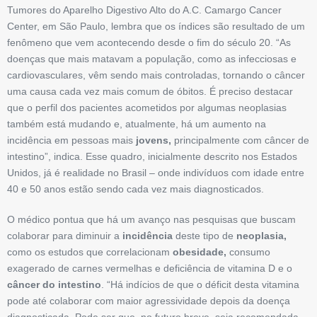
Tumores do Aparelho Digestivo Alto do A.C. Camargo Cancer
Center, em São Paulo, lembra que os índices são resultado de um
fenômeno que vem acontecendo desde o fim do século 20. “As
doenças que mais matavam a população, como as infecciosas e
cardiovasculares, vêm sendo mais controladas, tornando o câncer
uma causa cada vez mais comum de óbitos. É preciso destacar
que o perfil dos pacientes acometidos por algumas neoplasias
também está mudando e, atualmente, há um aumento na
incidência em pessoas mais
jovens,
principalmente com câncer de
intestino”, indica. Esse quadro, inicialmente descrito nos Estados
Unidos, já é realidade no Brasil – onde indivíduos com idade entre
40 e 50 anos estão sendo cada vez mais diagnosticados.
O médico pontua que há um avanço nas pesquisas que buscam
colaborar para diminuir a
incidência
deste tipo de
neoplasia,
como os estudos que correlacionam
obesidade,
consumo
exagerado de carnes vermelhas e deficiência de vitamina D e o
câncer do intestino
. “Há indícios de que o déficit desta vitamina
pode até colaborar com maior agressividade depois da doença