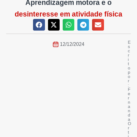
Aprendizagem motora e o
desinteresse em atividade física
E
12/12/2024
s
c
r
i
t
o
p
o
r
:
F
e
r
n
a
n
d
a
O
r
t
i