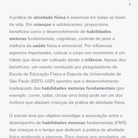
z
A prática de
atividade física
é essencial em todas as fases
da vida. Em
crianças
e adolescentes, proporciona
benefícios como o desenvolvimento de
habilidades
motoras
fundamentais, cognitivas, controle de peso e
melhora da
saúde
física e emocional. Por influenciar
aspectos importantes, colocar o corpo em movimento é um
hábito que deve ser cultivado desde a
infância
. Apesar dos
benefícios, um estudo conduzido por pesquisadores da
Escola de Educação Física e Esporte da Universidade de
São Paulo (EEFE-USP) apontou que o desenvolvimento
inadequado das
habilidades
motoras fundamentais
(por
exemplo, correr, saltar, chutar uma bola) pode ser um dos
motivos que afastam crianças da prática de atividade física.
O estudo teve por objetivo investigar a associação entre o
desempenho de
habilidades motoras
fundamentais (FMS)
das crianças e o tempo que dedicam à prática de atividade
física moderada a vigorosa. Para chegar aos resultados, os