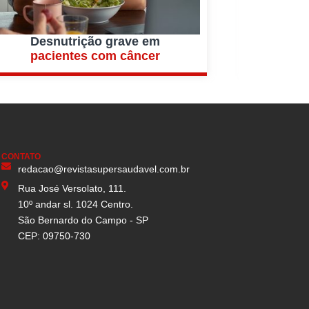
Desnutrição grave em
Síndro
pacientes com câncer
é c
CONTATO
redacao@revistasupersaudavel.com.br
Rua José Versolato, 111.
10º andar sl. 1024 Centro.
São Bernardo do Campo - SP
CEP: 09750-730