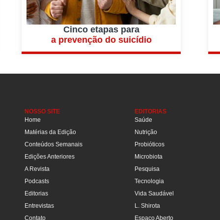
Cinco etapas para
a prevenção do suicídio
NOSSO SITE
EDITORIAS
Home
Saúde
Matérias da Edição
Nutrição
Conteúdos Semanais
Probióticos
Edições Anteriores
Microbiota
A Revista
Pesquisa
Podcasts
Tecnologia
Editorias
Vida Saudável
Entrevistas
L. Shirota
Contato
Espaço Aberto