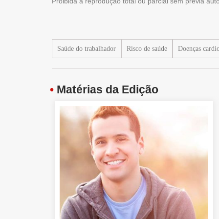
Proibida a reprodução total ou parcial sem prévia au
Saúde do trabalhador
Risco de saúde
Doenças cardio
•
Matérias da Edição