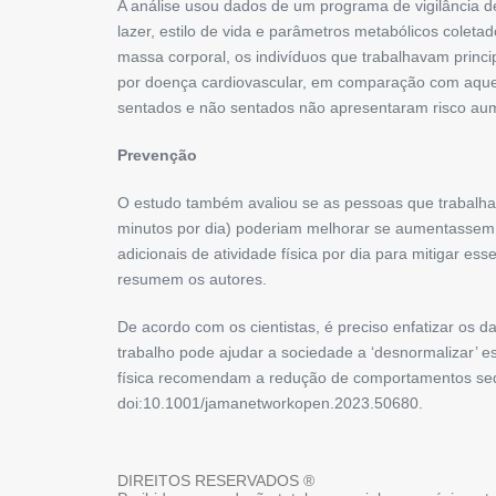
A análise usou dados de um programa de vigilância d
lazer, estilo de vida e parâmetros metabólicos colet
massa corporal, os indivíduos que trabalhavam princ
por doença cardiovascular, em comparação com aquel
sentados e não sentados não apresentaram risco aum
Prevenção
O estudo também avaliou se as pessoas que trabalhav
minutos por dia) poderiam melhorar se aumentassem 
adicionais de atividade física por dia para mitigar e
resumem os autores.
De acordo com os cientistas, é preciso enfatizar os
trabalho pode ajudar a sociedade a ‘desnormalizar’
física recomendam a redução de comportamentos sede
doi:10.1001/jamanetworkopen.2023.50680.
DIREITOS RESERVADOS ®