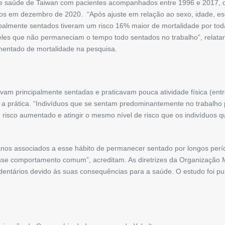
e saúde de Taiwan com pacientes acompanhados entre 1996 e 2017, que
ados em dezembro de 2020. “Após ajuste em relação ao sexo, idade, es
ipalmente sentados tiveram um risco 16% maior de mortalidade por to
es que não permaneciam o tempo todo sentados no trabalho”, relatam 
entado de mortalidade na pesquisa.
am principalmente sentadas e praticavam pouca atividade física (ent
a prática. “Indivíduos que se sentam predominantemente no trabalho 
sse risco aumentado e atingir o mesmo nível de risco que os indivíduo
 danos associados a esse hábito de permanecer sentado por longos per
 esse comportamento comum”, acreditam. As diretrizes da Organização
ntários devido às suas consequências para a saúde. O estudo foi pub