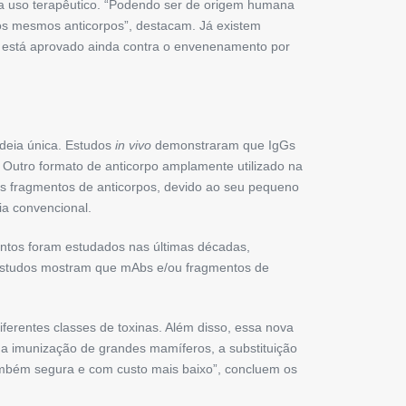
a uso terapêutico. “Podendo ser de origem humana
 os mesmos anticorpos”, destacam. Já existem
está aprovado ainda contra o envenenamento por
deia única. Estudos
in vivo
demonstraram que IgGs
. Outro formato de anticorpo amplamente utilizado na
 Os fragmentos de anticorpos, devido ao seu pequeno
ia convencional.
tintos foram estudados nas últimas décadas,
 estudos mostram que mAbs e/ou fragmentos de
iferentes classes de toxinas. Além disso, essa nova
u a imunização de grandes mamíferos, a substituição
também segura e com custo mais baixo”, concluem os