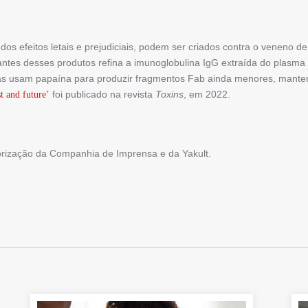
os efeitos letais e prejudiciais, podem ser criados contra o veneno d
icantes desses produtos refina a imunoglobulina IgG extraída do plasm
as usam papaína para produzir fragmentos Fab ainda menores, mantend
foi publicado na revista
Toxins
, em 2022.
t and future’
torização da Companhia de Imprensa e da Yakult.