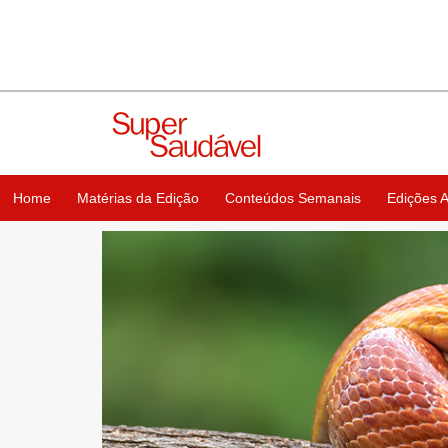
Home
Matérias da Edição
Conteúdos Semanais
Edições A