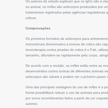
Os autores do estudo explicam que os IgGs são a cl
ou animal, os mAbs são anticorpos produzidos por um 
tratamentos registrados pelas agências reguladoras
cobras.
Comprovações
Os primeiros formatos de anticorpos para antiveneno
monoclonais direcionados a toxinas de cobra são capaz
imunoterapia contra picadas de cobra é o Fab, utiliz
tamanho, difundem-se rapidamente pelo corpo, atingi
De acordo com a revisão, os mAbs estão entre as nova
desenvolvidos contra toxinas de diferentes animais
anticorpos são viáveis e podem ser o próximo passo n
Uma das principais vantagens do uso de mAbs é a pos
frente possibilitará reduzir o uso de animais para p
por soros recombinantes feitos a partir de um coque
autores.