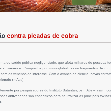
ção
contra picadas de cobra
ma de saúde pública negligenciado, que afeta milhares de pessoas tod
o de antivenenos. Compostos por imunoglobulinas ou fragmentos de imu
 com os venenos de interesse. Com o avanço da ciência, novas estraté
lonais
(mAbs).
temente por pesquisadores do Instituto Butantan, os mAbs – assim c
Esses antivenenos são específicos para neutralizar as principais toxina
o
.