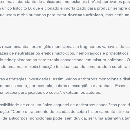
asse mais abundante de anticorpos monoclonais (mAbs) aprovados par
único linfócito B, que é clonado e imortalizado para produzir sempre
 que usam mAbs humanos para tratar
doenças crônicas
, mas nenhum 
s recombinantes foram IgGs monoclonais e fragmentos variáveis de ca
es de neutralizar os efeitos miotóxicos, hemorrágicos e proteolíticos
ado principalmente na soroterapia convencional em mistura policlonal.
ndo uma maior biodistribuição tecidual quando comparado à soroterap
s estratégias investigadas. Assim, vários anticorpos monoclonais dis
 venenosos como, por exemplo, cobras e escorpiões e aranhas. “Esses
a terapia para picadas de cobra”, explicam os autores.
sibilidade de criar um
único coquetel de anticorpos específicos para d
rodução. “Como o tratamento de picadas de cobra historicamente utilizo
tel de anticorpos monoclonais pode, sem dúvida, ser uma alternativa 