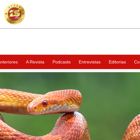
nteriores
A Revista
Podcasts
Entrevistas
Editorias
Co