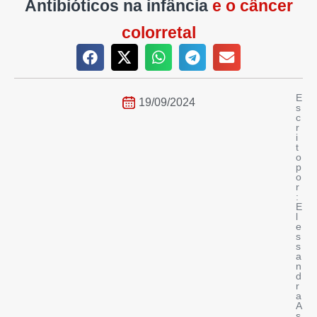
Antibióticos na infância
e o câncer
colorretal
E
19/09/2024
s
c
r
i
t
o
p
o
r
:
E
l
e
s
s
a
n
d
r
a
A
s