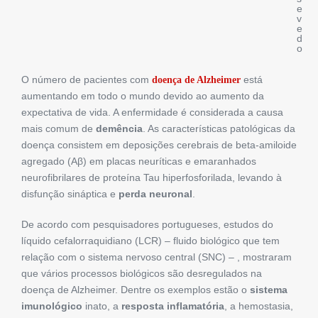
e
v
e
d
o
O número de pacientes com
está
doença de Alzheimer
aumentando em todo o mundo devido ao aumento da
expectativa de vida. A enfermidade é considerada a causa
mais comum de
demência
. As características patológicas da
doença consistem em deposições cerebrais de beta-amiloide
agregado (Aβ) em placas neuríticas e emaranhados
neurofibrilares de proteína Tau hiperfosforilada, levando à
disfunção sináptica e
perda neuronal
.
De acordo com pesquisadores portugueses, estudos do
líquido cefalorraquidiano (LCR) – fluido biológico que tem
relação com o sistema nervoso central (SNC) – , mostraram
que vários processos biológicos são desregulados na
doença de Alzheimer. Dentre os exemplos estão o
sistema
imunológico
inato, a
resposta inflamatória
, a hemostasia,