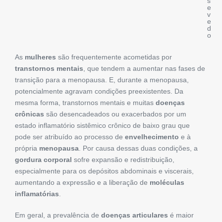
s
e
v
e
d
o
As
mulheres
são frequentemente acometidas por
transtornos mentais
, que tendem a aumentar nas fases de
transição para a menopausa. E, durante a menopausa,
potencialmente agravam condições preexistentes. Da
mesma forma, transtornos mentais e muitas
doenças
crônicas
são desencadeados ou exacerbados por um
estado inflamatório sistêmico crônico de baixo grau que
pode ser atribuído ao processo de
envelhecimento
e à
própria
menopausa
. Por causa dessas duas condições, a
gordura corporal
sofre expansão e redistribuição,
especialmente para os depósitos abdominais e viscerais,
aumentando a expressão e a liberação de
moléculas
inflamatórias
.
Em geral, a prevalência de
doenças articulares
é maior