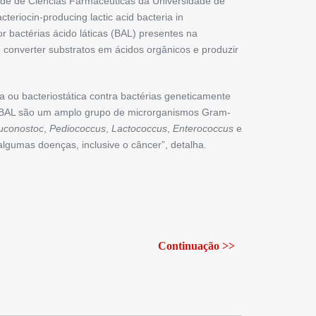
ade de ­Ciências Farma­cêuticas da Universidade de
teriocin-producing lactic acid ­bacteria in
 bactérias ácido láticas (BAL) presentes na
 converter substratos em ácidos orgânicos e produzir
da ou bacteriostática contra bactérias geneticamente
“As BAL são um amplo grupo de microrganismos Gram-
uconostoc
,
Pediococcus
,
Lactococcus
,
Enterococcus
e
algumas doenças, inclusive o câncer”, detalha.
Continuação >>