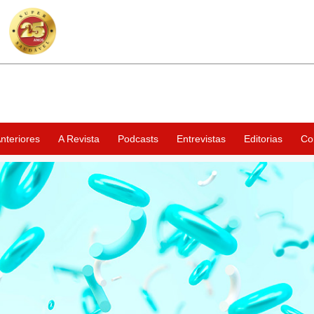
nteriores
A Revista
Podcasts
Entrevistas
Editorias
Co