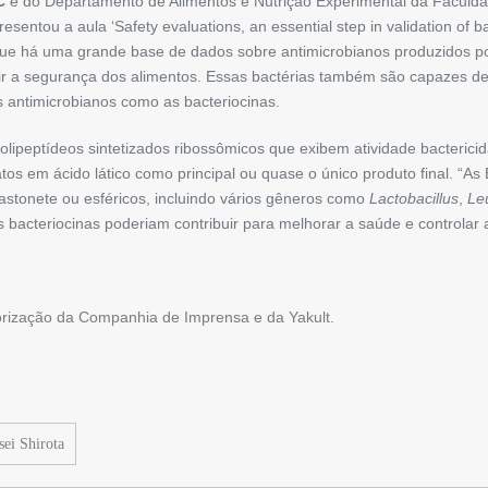
C
e do Departa­mento de Alimentos e Nutrição ­Experi­­mental da Faculd
ntou a aula ‘Safety ­evaluations, an essential step in ­validation of ­bac
 que há uma grande base de dados sobre antimicrobianos produzidos por
tir a segurança dos alimentos. Essas bactérias também são capazes de
antimicrobianos como as ­bacteriocinas.
polipeptídeos sintetizados ribossômicos que exibem atividade bacterici
atos em ácido lático como principal ou ­quase o único produto final. 
bastonete ou esfé­ricos, ­incluindo vários gêneros como
­Lactobacillus
,
Le
 bacteriocinas poderiam contribuir para melhorar a saúde e controlar 
torização da Companhia de Imprensa e da Yakult.
sei Shirota