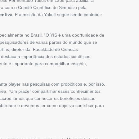
eite Fermentado Yakult em 1935 para auxiliar a
 com o ­Comitê Científico do Simpósio pela
entiva
. E a missão da Yakult segue sendo contribuir
specialmente no Brasil. “O YIS é uma oportunidade de
r pesquisadores de várias partes do mundo que se
rtins, diretor da Faculdade de Ciências
 destaca a importância dos estudos científicos
nto é importante para compartilhar insights,
nte player nas pesquisas com probióticos e, por isso,
 área. “Um prazer compartilhar esses conhecimentos
 acreditamos que conhecer os benefícios dessas
ilidade e devemos ter como objetivo contribuir para