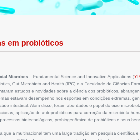
as em probióticos
cial ­Microbes
– Fundamental Science and ­Innovative Applications (
YI
rebiotics, Gut Microbiota and Health (IPC) e a Faculdade de Ciências 
ntaram estudos e novidades sobre a ciência dos probióticos, abrange
 temas estavam desempenho nos esportes em condições extremas, genô
aúde intestinal. Além disso, foram abordados o papel do eixo microbio
cciosas, aplicação de autoprobióticos para correção da microbiota hu
 processos biotecnológicos, probiogenômica de probióticos e seus benef
ra que a multinacional tem uma larga tradição em pesquisa científica e