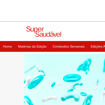
Home
Matérias da Edição
Conteúdos Semanais
Edições A