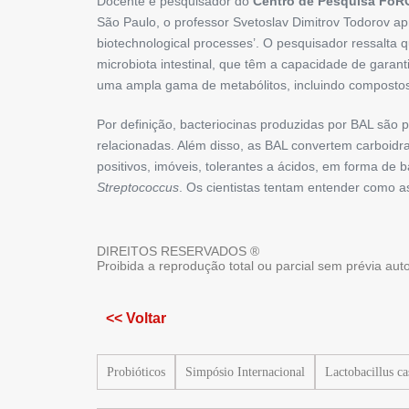
Docente e pesquisador do
Centro de Pesquisa FoR
São Paulo, o professor Svetoslav Dimitrov Todorov aprese
biotechnological ­processes’. O pesquisador ressalta
microbiota intestinal, que têm a capacidade de garan
uma ampla gama de metabólitos, incluindo compostos 
Por definição, bacteriocinas produzi­das por BAL são 
relacionadas. Além disso, as BAL convertem ­carboidr
positi­vos, imóveis, tolerantes a ácidos, em forma de 
­Streptococcus
. Os cientistas tentam entender como as
DIREITOS RESERVADOS ®
Proibida a reprodução total ou parcial sem prévia au
<< Voltar
Probióticos
Simpósio Internacional
Lactobacillus ca