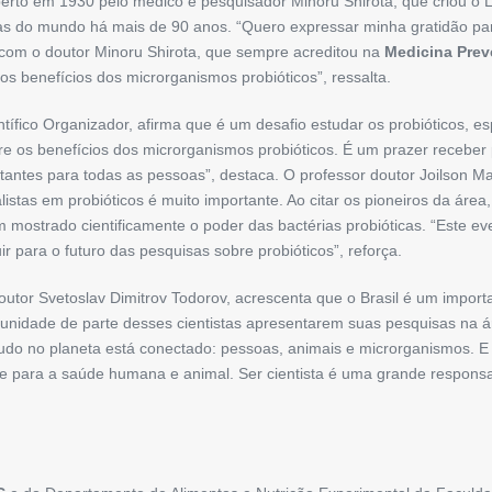
rto em 1930 pelo médico e pesquisador Minoru Shirota, que criou o L
 do mundo há mais de 90 anos. “Quero expressar minha ­gratidão para
a com o doutor Minoru Shirota, que sempre acreditou na
Medicina Prev
s benefícios dos microrganismos probióticos”, ressalta.
ífico Organizador, afirma que é um desafio estudar os probióticos, e
bre os benefícios dos microrganismos probióticos. É um prazer recebe
antes para todas as pessoas”, destaca. O professor doutor Joilson Ma
stas em probióticos é muito importante. Ao citar os pioneiros da área,
mostrado cientificamente o poder das bactérias probióticas. “Este eve
 para o futuro das pesquisas sobre probióticos”, reforça.
outor Svetoslav Dimitrov Todorov, acrescenta que o Brasil é um importa
ortunidade de parte desses cientistas apresentarem suas pesquisas na
udo no planeta está conectado: pessoas, animais e microrganismos. E
e para a saúde humana e animal. Ser cientista é uma grande responsab