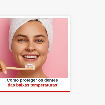
Como proteger os dentes
I
das baixas temperaturas
mais c