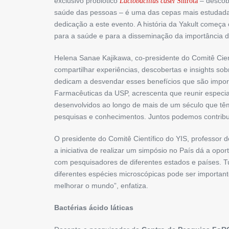
exclusivo probiótico
– descobe
Lactobacillus casei
Shirota
saúde das pessoas – é uma das cepas mais estudadas
dedicação a este evento. A história da Yakult começ
para a saúde e para a disseminação da importância do
Helena Sanae Kajikawa, co-presidente do Comitê Cient
compartilhar experiências, descobertas e insights so
dedicam a desvendar esses benefícios que são import
Farmacêuticas da USP, acrescenta que reunir especiali
desenvolvidos ao longo de mais de um século que têm 
pesquisas e conhecimentos. Juntos podemos contribuir
O presidente do Comitê Científico do YIS, professor d
a iniciativa de realizar um simpósio no País dá a op
com pesquisadores de diferentes estados e países. T
diferentes espécies microscópicas pode ser important
melhorar o mundo”, enfatiza.
Bactérias ácido láticas