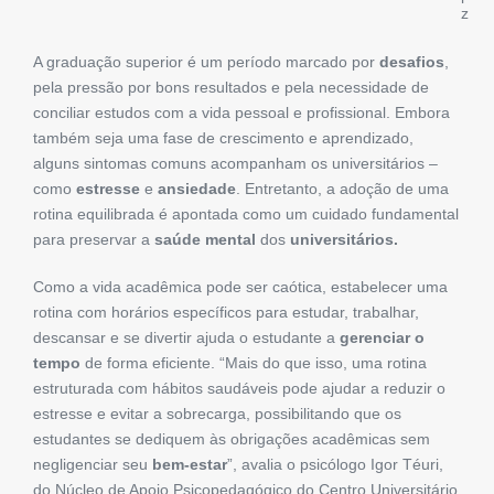
z
A graduação superior é um período marcado por
desafios
,
pela pressão por bons resultados e pela necessidade de
conciliar estudos com a vida pessoal e profissional. Embora
também seja uma fase de crescimento e aprendizado,
alguns sintomas comuns acompanham os universitários –
como
estresse
e
ansiedade
. Entretanto, a adoção de uma
rotina equilibrada é apontada como um cuidado fundamental
para preservar a
saúde mental
dos
universitários.
Como a vida acadêmica pode ser caótica, estabelecer uma
rotina com horários específicos para estudar, trabalhar,
descansar e se divertir ajuda o estudante a
gerenciar o
tempo
de forma eficiente. “Mais do que isso, uma rotina
estruturada com hábitos saudáveis pode ajudar a reduzir o
estresse e evitar a sobrecarga, possibilitando que os
estudantes se dediquem às obrigações acadêmicas sem
negligenciar seu
bem-estar
”, avalia o psicólogo Igor Téuri,
do Núcleo de Apoio Psicopedagógico do Centro Universitário