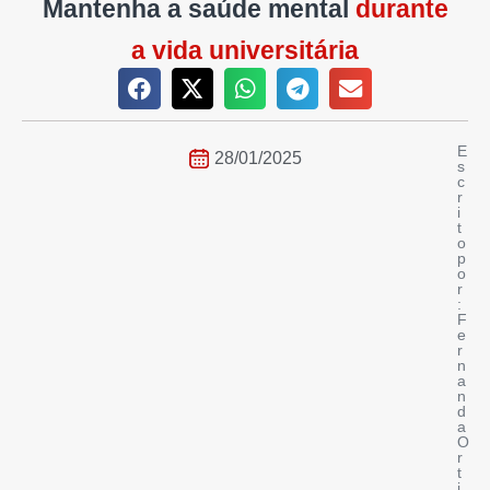
Mantenha a saúde mental
durante
a vida universitária
E
28/01/2025
s
c
r
i
t
o
p
o
r
:
F
e
r
n
a
n
d
a
O
r
t
i