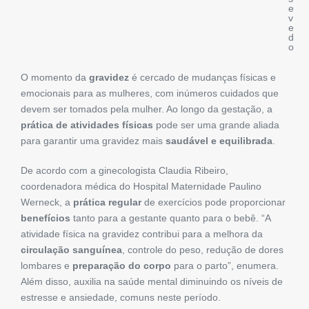
e
v
e
d
o
O momento da
gravidez
é cercado de mudanças físicas e
emocionais para as mulheres, com inúmeros cuidados que
devem ser tomados pela mulher. Ao longo da gestação, a
prática de atividades físicas
pode ser uma grande aliada
para garantir uma gravidez mais
saudável e equilibrada
.
De acordo com a ginecologista Claudia Ribeiro,
coordenadora médica do Hospital Maternidade Paulino
Werneck, a
prática regular
de exercícios pode proporcionar
benefícios
tanto para a gestante quanto para o bebê. “A
atividade física na gravidez contribui para a melhora da
circulação sanguínea
, controle do peso, redução de dores
lombares e
preparação do corpo
para o parto”, enumera.
Além disso, auxilia na saúde mental diminuindo os níveis de
estresse e ansiedade, comuns neste período.