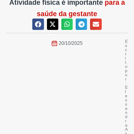
Atividade física é importante
para a
saúde da gestante
E
20/10/2025
s
c
r
i
t
o
p
o
r
:
E
l
e
s
s
a
n
d
r
a
A
s