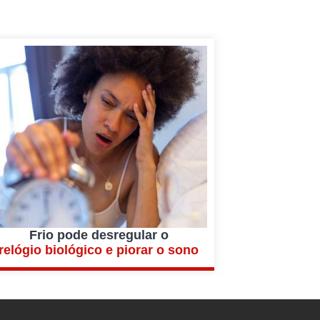
Frio pode desregular o
relógio biológico e piorar o sono
import