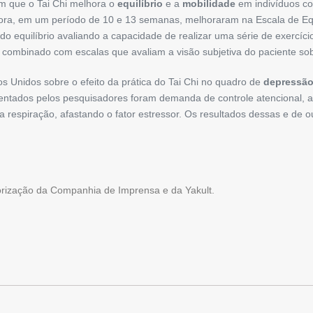
m que o Tai Chi melhora o
equilíbrio
e a
mobilidade
em indivíduos co
ora, em um período de 10 e 13 semanas, melhoraram na Escala de Equ
o equilíbrio avaliando a capacidade de realizar uma série de exercí
combinado com escalas que avaliam a visão subjetiva do paciente sobr
os Unidos sobre o efeito da prática do Tai Chi no quadro de
depressã
entados pelos pesquisadores foram demanda de controle atencional, a
 respiração, afastando o fator estressor. Os resultados dessas e de 
torização da Companhia de Imprensa e da Yakult.