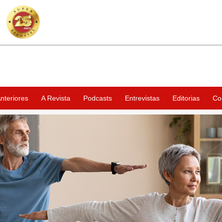
nteriores
A Revista
Podcasts
Entrevistas
Editorias
Co