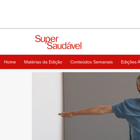
Home
Matérias da Edição
Conteúdos Semanais
Edições A