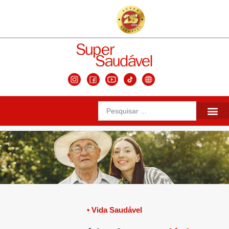
Matérias da 
Conteúdos Se
Edições Ante
• Vida Saudável