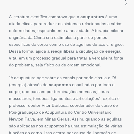
z
A literatura científica comprova que a
acupuntura
é uma
aliada eficaz para reduzir os sintomas relacionados a várias
enfermidades, especialmente a ansiedade. A terapia milenar
originária da China cria estímulos a partir de pontos
específicos do corpo com o uso de agulhas de aço cirúrgico.
Dessa forma, ajuda a
reequilibrar
a circulação de
energia
vital
em um processo gradual para tratar a verdadeira fonte
do problema, seja físico ou de ordem emocional.
“A acupuntura age sobre os canais por onde circula o
Qi
(energia) através de
acupontos
espalhados por todo o
corpo, que passam por terminações nervosas, fibras
musculares, tendões, ligamentos e articulações”, explica o
professor doutor Vítor Barbosa, coordenador do curso de
Pós-graduação de Acupuntura do Centro Universitário
Newton Paiva, em Minas Gerais. Assim, quando as agulhas
são aplicadas nos acupontos há uma estimulação de várias
funções do corpo. Isso ocorre por causa da liberação de