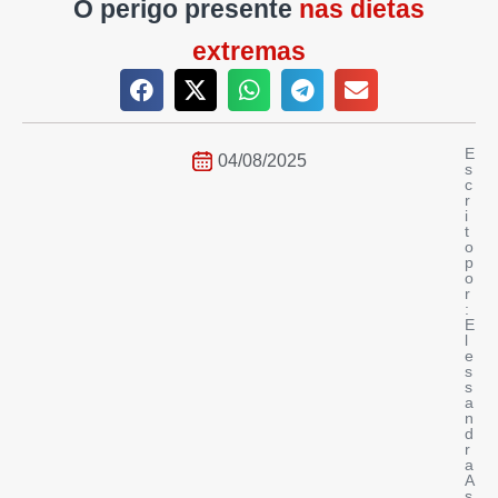
O perigo presente
nas dietas
extremas
E
04/08/2025
s
c
r
i
t
o
p
o
r
:
E
l
e
s
s
a
n
d
r
a
A
s