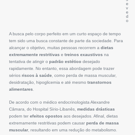
e
v
e
d
o
A busca pelo corpo perfeito em um curto espaço de tempo
tem sido uma busca constante de parte da sociedade. Para
alcançar o objetivo, muitas pessoas recorrem a
dietas
extremamente restritivas
e
treinos exaustivos
na
tentativa de atingir o
padrão estético
desejado
rapidamente. No entanto, essa abordagem pode trazer
sérios
riscos à saúde
, como perda de massa muscular,
desidratação, hipoglicemia e até mesmo
transtornos
alimentares
.
De acordo com o médico endocrinologista Alexandre
Câmara, do Hospital Sírio-Libanês,
medidas drásticas
podem ter
efeitos opostos
aos desejados. Afinal, dietas
extremamente restritivas podem causar
perda de massa
muscular
, resultando em uma redução do metabolismo.