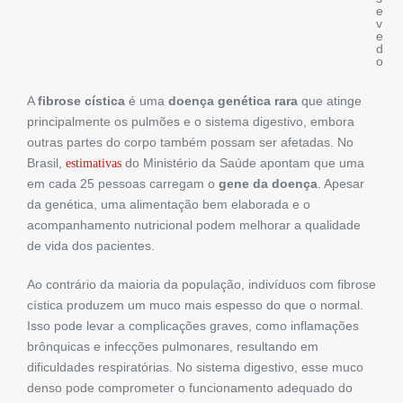
e
v
e
d
o
A
fibrose cística
é uma
doença genética rara
que atinge
principalmente os pulmões e o sistema digestivo, embora
outras partes do corpo também possam ser afetadas. No
Brasil,
do Ministério da Saúde apontam que uma
estimativas
em cada 25 pessoas carregam o
gene da doença
. Apesar
da genética, uma alimentação bem elaborada e o
acompanhamento nutricional podem melhorar a qualidade
de vida dos pacientes.
Ao contrário da maioria da população, indivíduos com fibrose
cística produzem um muco mais espesso do que o normal.
Isso pode levar a complicações graves, como inflamações
brônquicas e infecções pulmonares, resultando em
dificuldades respiratórias. No sistema digestivo, esse muco
denso pode comprometer o funcionamento adequado do