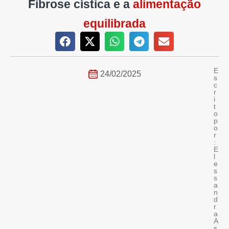
Fibrose cística e a
alimentação
equilibrada
E
24/02/2025
s
c
r
i
t
o
p
o
r
:
E
l
e
s
s
a
n
d
r
a
A
s