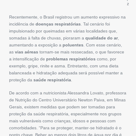
z
Recentemente, o Brasil registrou um aumento expressivo na
incidência de
doenças respiratórias
. Tal cenário foi
impulsionado por queimadas em várias localidades que,
somadas à falta de chuvas, pioraram a
qualidade do ar
,
aumentando a exposição a
poluentes
. Com esse cenário,
as
vias aéreas
tornam-se mais ressecadas, o que favorece
a intensificação de
problemas respiratórios
como, por
exemplo, gripe, rinite e asma. Entretanto, com uma dieta
balanceada e hidratação adequada será possível manter a
proteção da
saúde respiratória
.
De acordo com a nutricionista Alessandra Lovato, professora
de Nutrição do Centro Universitário Newton Paiva, em Minas
Gerais, existem medidas que podem ser tomadas para
proteção da saúde respiratória, especialmente nos grupos
mais vulneráveis como crianças, idosos e pessoas com
comorbidades. “Para se proteger, manter-se hidratado é o
ponto chave. Beber ao menos dois litros de água por dia é