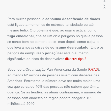
e
d
o
Para muitas pessoas, o
consumo desenfreado de doces
está ligado a momentos de estresse, ansiedade ou até
mesmo tédio. O problema é que, ao usar o açúcar como
fuga emocional,
cria-se um ciclo perigoso no qual a pessoa
se sente bem ao comer o doce, mas depois sente culpa, o
que leva a novas crises de
consumo desregulado
. Entre os
perigos da
compulsão por açúcar
está o aumento
significativo do risco de desenvolver
.
diabetes
tipo 2
Segundo a Organização Pan-Americana da Saúde (
),
OPAS
ao menos 62 milhões de pessoas vivem com diabetes nas
Américas. Entretanto, o número deve ser muito maior, uma
vez que cerca de 40% das pessoas não sabem que têm a
doença. Se as tendências atuais continuarem, o número de
pessoas com diabetes na região poderá chegar a 109
milhões até 2040.