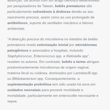
absorção. De acordo com um artigo científico desenvolvido
por pesquisadores de Taiwan,
bebês prematuros
são
particularmente
vulneráveis
à
disbiose
devido ao seu
nascimento precoce, assim como ao uso prolongado de
antibióticos
, suporte de ventilador mecânico e fatores
ambientais.
“A detecção precoce do microbioma no intestino de bebês
prematuros revela
colonização inicial
por
microbiomas
patogênicos
e associados a hospitais, incluindo
Staphylococcus
,
Enterococcus
spp. e
Klebsiella
spp”,
revelam os autores. Em contraste,
bebês a termo
abrigam
predominantemente microbiomas de origem vaginal,
materna fecal ou cutânea, dominados por
Lactobacilli
spp.
ou
Bifidobacterium
spp. Consequentemente, a
suplementação probiótica
tem sido usada há anos em
cuidados neonatais
para prevenir morbidade e
mortalidade, particularmente em enterocolite necrosante e
sepse.