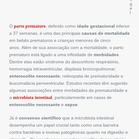
g
e
l
O
, definido como
idade gestacional
inferior
parto prematuro
a 37 semanas, é uma das principais
causas de mortalidade
em bebês prematuros e crianças menores de cinco
anos. Além de sua associação com a mortalidade, o parto
prematuro está ligado a uma infinidade de
morbidades
.
Dentre elas estão síndrome do desconforto respiratório,
hemorragia intraventricular, displasia broncopulmonar,
enterocolite necrosante
, retinopatia de prematuridade e
leucomalácia periventricular. Estudos recentes têm sugerido
algumas associações entre morbidades da prematuridade e
a
, particularmente em casos de
microbiota intestinal
enterocolite necrosante
e
sepse
.
Já é
consenso científico
que a microbiota intestinal
desempenha um papel crucial tanto como uma barreira
contra bactérias e toxinas patogênicas quanto na digestão e