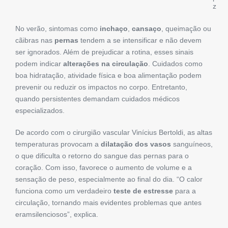
z
No verão, sintomas como
inchaço
,
cansaço
, queimação ou
cãibras nas
pernas
tendem a se intensificar e não devem
ser ignorados. Além de prejudicar a rotina, esses sinais
podem indicar
alterações na circulação
. Cuidados como
boa hidratação, atividade física e boa alimentação podem
prevenir ou reduzir os impactos no corpo. Entretanto,
quando persistentes demandam cuidados médicos
especializados.
De acordo com o cirurgião vascular Vinícius Bertoldi, as altas
temperaturas provocam a
dilatação dos vasos
sanguíneos,
o que dificulta o retorno do sangue das pernas para o
coração. Com isso, favorece o aumento de volume e a
sensação de peso, especialmente ao final do dia. “O calor
funciona como um verdadeiro
teste de estresse
para a
circulação, tornando mais evidentes problemas que antes
eramsilenciosos”, explica.