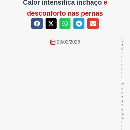
Calor intensifica inchaço
e
desconforto nas pernas
E
20/02/2026
s
c
r
i
t
o
p
o
r
:
F
e
r
n
a
n
d
a
O
r
t
i