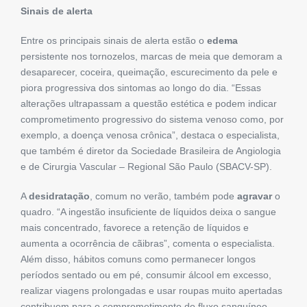
Sinais de alerta
Entre os principais sinais de alerta estão o
edema
persistente nos tornozelos, marcas de meia que demoram a
desaparecer, coceira, queimação, escurecimento da pele e
piora progressiva dos sintomas ao longo do dia. “Essas
alterações ultrapassam a questão estética e podem indicar
comprometimento progressivo do sistema venoso como, por
exemplo, a doença venosa crônica”, destaca o especialista,
que também é diretor da Sociedade Brasileira de Angiologia
e de Cirurgia Vascular – Regional São Paulo (SBACV-SP).
A
desidratação
, comum no verão, também pode
agravar
o
quadro. “A ingestão insuficiente de líquidos deixa o sangue
mais concentrado, favorece a retenção de líquidos e
aumenta a ocorrência de cãibras”, comenta o especialista.
Além disso, hábitos comuns como permanecer longos
períodos sentado ou em pé, consumir álcool em excesso,
realizar viagens prolongadas e usar roupas muito apertadas
contribuem para o comprometimento do fluxo sanguíneo.