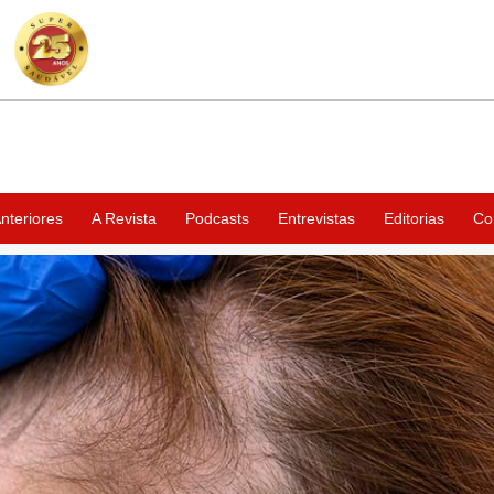
nteriores
A Revista
Podcasts
Entrevistas
Editorias
Co