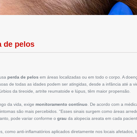
a de pelos
usa
perda de pelos
em áreas localizadas ou em todo o corpo. A doen
ssoas de todas as idades podem ser atingidas, desde a infância até a v
úrbios da tireoide, artrite reumatoide e lúpus, têm maior propensão.
ngo da vida, exige
monitoramento contínuo
. De acordo com a médica
 sintomas são mais percebidos. “Esses sinais surgem como áreas arre
tanto, pode variar conforme o
grau
da alopecia areata em cada pacient
cos, como anti-inflamatórios aplicados diretamente nos locais afetado