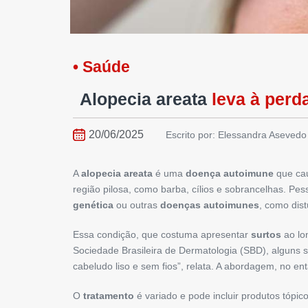
• Saúde
Alopecia areata
leva à perd
20/06/2025
Escrito por: Elessandra Asevedo
A
alopecia areata
é uma
doença autoimune
que ca
região pilosa, como barba, cílios e sobrancelhas. Pe
genética
ou outras
doenças autoimunes
, como dist
Essa condição, que costuma apresentar
surtos
ao lo
Sociedade Brasileira de Dermatologia (SBD), alguns
cabeludo liso e sem fios”, relata. A abordagem, no en
O
tratamento
é variado e pode incluir produtos tópi