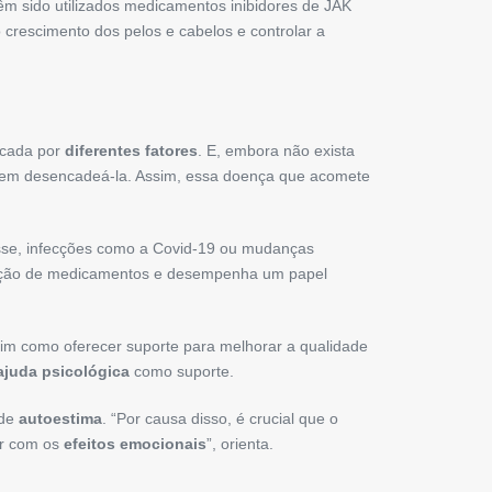
êm sido utilizados medicamentos inibidores de JAK
 crescimento dos pelos e cabelos e controlar a
ocada por
diferentes fatores
. E, embora não exista
podem desencadeá-la. Assim, essa doença que acomete
esse, infecções como a Covid-19 ou mudanças
escrição de medicamentos e desempenha um papel
sim como oferecer suporte para melhorar a qualidade
ajuda psicológica
como suporte.
 de
autoestima
. “Por causa disso, é crucial que o
ar com os
efeitos emocionais
”, orienta.