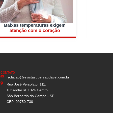
Baixas temperaturas exigem
Fadi
atenção com o coração
de d
CONTATO
redacao@revistasupersaudavel.com.br
Rua José Versolato, 111.
10º andar sl. 1024 Centro.
São Bernardo do Campo - SP
CEP: 09750-730