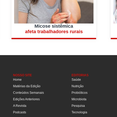
Micose sistêmica
afeta trabalhadores rurais
NOSSO SITE
EDITORIAS
Home
Saúde
Matérias da Edição
Nutrição
Conteúdos Semanais
Probióticos
Edições Anteriores
Microbiota
A Revista
Pesquisa
Podcasts
Tecnologia