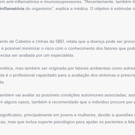
luem anti-inflamatórios e imunossupressores. “Recentemente, também t
inflamatória
do organismo”, explica a médica. O objetivo é estimular o
mento de Cabelos e Unhas da SBD, relata que a doença pode ser prov
, é possível minimizar o risco com o conhecimento dos fatores que 
ecisa ser avaliada por um especialista.
 genética, mas também ser originada por fatores ambientais como estr
gista é o profissional capacitado para a avaliação dos sintomas e pr
ta.
 também vai avaliar as possíveis condições autoimunes associadas, as
em alguns casos, também é recomendado que o indivíduo procure por
significativo, principalmente em jovens e mulheres, devido a questões
s, mas que inclua suporte psicológico para ajudar os pacientes a lid