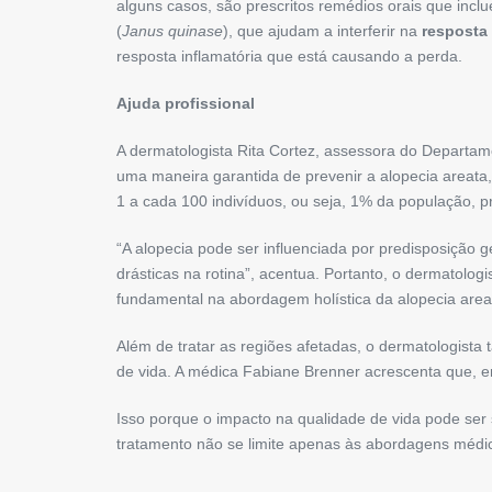
alguns casos, são prescritos remédios orais que inc
(
Janus quinase
), que ajudam a interferir na
resposta 
resposta inflamatória que está causando a perda.
Ajuda profissional
A dermatologista Rita Cortez, assessora do Departa
uma maneira garantida de prevenir a alopecia areata
1 a cada 100 indivíduos, ou seja, 1% da população, pr
“A alopecia pode ser influenciada por predisposição
drásticas na rotina”, acentua. Portanto, o dermatolo
fundamental na abordagem holística da alopecia area
Além de tratar as regiões afetadas, o dermatologista
de vida. A médica Fabiane Brenner acrescenta que, 
Isso porque o impacto na qualidade de vida pode ser 
tratamento não se limite apenas às abordagens médica