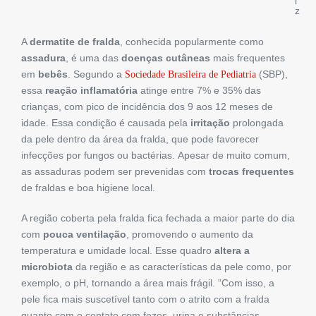
i
z
A
dermatite de fralda
, conhecida popularmente como
assadura
, é uma das
doenças cutâneas
mais frequentes
em
bebês
. Segundo a
(SBP),
Sociedade Brasileira de Pediatria
essa
reação inflamatória
atinge entre 7% e 35% das
crianças, com pico de incidência dos 9 aos 12 meses de
idade. Essa condição é causada pela
irritação
prolongada
da pele dentro da área da fralda, que pode favorecer
infecções por fungos ou bactérias. Apesar de muito comum,
as assaduras podem ser prevenidas com
trocas frequentes
de fraldas e boa higiene local.
A região coberta pela fralda fica fechada a maior parte do dia
com
pouca ventilação
, promovendo o aumento da
temperatura e umidade local. Esse quadro
altera a
microbiota
da região e as características da pele como, por
exemplo, o pH, tornando a área mais frágil. “Com isso, a
pele fica mais suscetível tanto com o atrito com a fralda
quanto com o contato com fezes, urina e substâncias