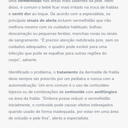
uma
vermelhidão
nas áreas mais salientes da pele. Além
disso, é comum o bebê ficar mais irritado na troca de fraldas
e
sentir dor
ao toque. De acordo com a especialista, os
principais
sinais de alerta
incluem vermelhidão que não
melhora mesmo com os cuidados habituais; bolhas,
descamação ou pequenas feridas; manchas roxas ou sinais
de sangramento. “É preciso atenção redobrada pois, sem os
cuidados adequados, o quadro pode evoluir para uma
infecção que pode se espalhar para outras regiões do
corpo”, adverte.
Identificado o problema, o
tratamento
da dermatite de fralda
deve sempre ser prescrito por um pediatra e nunca com a
automedicação. Um erro comum é o uso de corticoides
tópicos ou de combinações de
corticoide
com
antifúngico
na área da fralda. “Embora possa reduzir a vermelhidão
inicialmente, o corticoide pode causar efeitos indesejados
quando usado de forma inadequada, por estar em uma área
de oclusão e pele fina”, alerta a especialista.