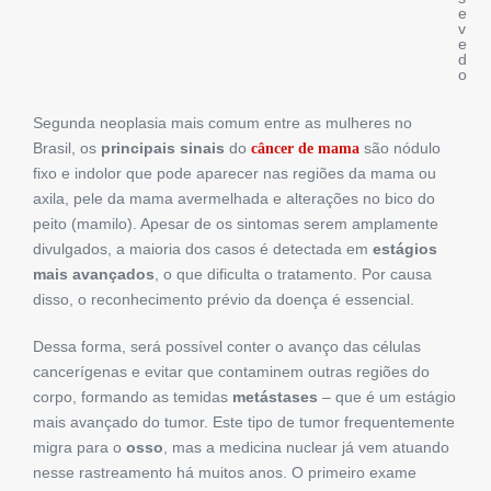
e
v
e
d
o
Segunda neoplasia mais comum entre as mulheres no
Brasil, os
principais sinais
do
são nódulo
câncer de mama
fixo e indolor que pode aparecer nas regiões da mama ou
axila, pele da mama avermelhada e alterações no bico do
peito (mamilo). Apesar de os sintomas serem amplamente
divulgados, a maioria dos casos é detectada em
estágios
mais avançados
, o que dificulta o tratamento. Por causa
disso, o reconhecimento prévio da doença é essencial.
Dessa forma, será possível conter o avanço das células
cancerígenas e evitar que contaminem outras regiões do
corpo, formando as temidas
metástases
– que é um estágio
mais avançado do tumor. Este tipo de tumor frequentemente
migra para o
osso
, mas a medicina nuclear já vem atuando
nesse rastreamento há muitos anos. O primeiro exame