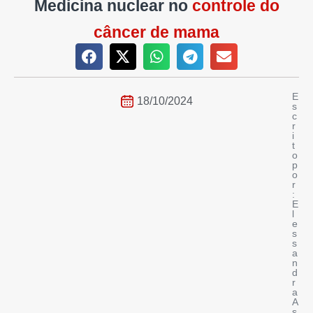
Medicina nuclear no
controle do
câncer de mama
E
18/10/2024
s
c
r
i
t
o
p
o
r
:
E
l
e
s
s
a
n
d
r
a
A
s