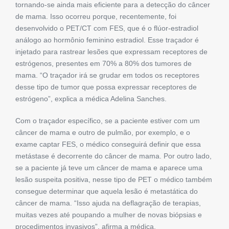
tornando-se ainda mais eficiente para a detecção do câncer
de mama. Isso ocorreu porque, recentemente, foi
desenvolvido o PET/CT com FES, que é o flúor-estradiol
análogo ao hormônio feminino estradiol. Esse traçador é
injetado para rastrear lesões que expressam receptores de
estrógenos, presentes em 70% a 80% dos tumores de
mama. “O traçador irá se grudar em todos os receptores
desse tipo de tumor que possa expressar receptores de
estrógeno”, explica a médica Adelina Sanches.
Com o traçador específico, se a paciente estiver com um
câncer de mama e outro de pulmão, por exemplo, e o
exame captar FES, o médico conseguirá definir que essa
metástase é decorrente do câncer de mama. Por outro lado,
se a paciente já teve um câncer de mama e aparece uma
lesão suspeita positiva, nesse tipo de PET o médico também
consegue determinar que aquela lesão é metastática do
câncer de mama. “Isso ajuda na deflagração de terapias,
muitas vezes até poupando a mulher de novas biópsias e
procedimentos invasivos”, afirma a médica.