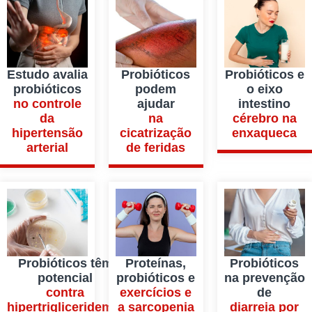
Estudo avalia
Probióticos
Probióticos e
probióticos
podem
o eixo
no controle
ajudar
intestino
da
na
cérebro na
hipertensão
cicatrização
enxaqueca
arterial
de feridas
Probióticos têm
Proteínas,
Probióticos
potencial
probióticos e
na prevenção
contra
exercícios e
de
hipertrigliceridemia
a sarcopenia
diarreia por