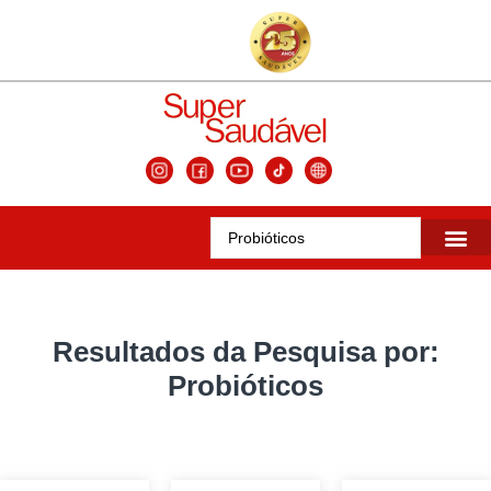
Matérias da 
Conteúdos Se
Edições Ante
Resultados da Pesquisa por:
Probióticos