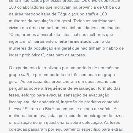
seria influenciada por esses produtos. Os envolvidos foram
100 colaboradoras que moravam na província de Chiba ou
na área metropolitana de Tóquio (grupo
staff
) e 100
mulheres da população em geral. Todas as participantes
viviam em áreas semelhantes e tinham idades semelhantes.
“Comparamos a microbiota intestinal das mulheres que
ingeriam rotineiramente o
leite fermentado
com a de
mulheres da população em geral que não tinham o hábito de
ingerir probióticos”, detalham os autores.
O experimento foi realizado por um período de um mês no
grupo
staff
, e por um período de três semanas no grupo
geral. As participantes preencheram um questionário com
perguntas sobre a
frequência de evacuação
, formato das
fezes, esforço para evacuar, sensação de evacuação
incompleta, dor abdominal, ingestão de produtos contendo
L. casei
Shirota ou BbrY ou ambos, e estado de saúde. As
mulheres foram avaliadas por meio de amostragem de fezes
e realização de um questionário sobre defecação. As fezes
coletadas passaram por equipamento específico para extrair