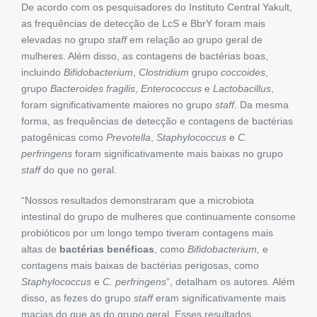
De acordo com os pesquisadores do Instituto Central Yakult,
as frequências de detecção de LcS e BbrY foram mais
elevadas no grupo
staff
em relação ao grupo geral de
mulheres. Além disso, as contagens de bactérias boas,
incluindo
Bifidobacterium
,
Clostridium
grupo
coccoides
,
grupo
Bacteroides fragilis
,
Enterococcus
e
Lactobacillus
,
foram significativamente maiores no grupo
staff
. Da mesma
forma, as frequências de detecção e contagens de bactérias
patogênicas como
Prevotella
,
Staphylococcus
e
C.
perfringens
foram significativamente mais baixas no grupo
staff
do que no geral.
“Nossos resultados demonstraram que a microbiota
intestinal do grupo de mulheres que continuamente consome
probióticos por um longo tempo tiveram contagens mais
altas de
bactérias benéficas
, como
Bifidobacterium,
e
contagens mais baixas de bactérias perigosas, como
Staphylococcus
e
C. perfringens
”, detalham os autores. Além
disso, as fezes do grupo
staff
eram significativamente mais
macias do que as do grupo geral. Esses resultados