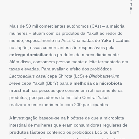
g
e
l
Mais de 50 mil comerciantes autônomos (CAs) – a maioria
mulheres – atuam com os produtos da Yakult ao redor do
mundo, especialmente na Ásia. Chamadas de
Yakult Ladies
no Japão, essas comerciantes são responsáveis pela
entrega domiciliar
dos produtos da marca diariamente.
Além disso, consomem pessoalmente o leite fermentado em
taxas elevadas. Para avaliar o efeito dos probióticos
Lactobacillus casei
cepa Shirota (LcS) e
Bifidobacterium
breve
cepa Yakult (BbrY) para a
melhoria
da
microbiota
intestinal
nas pessoas que consomem rotineiramente os
produtos, pesquisadores do Instituto Central Yakult
realizaram um experimento com 200 participantes.
A investigação baseou-se na hipótese de que a microbiota
intestinal de mulheres que eram consumidoras regulares de
produtos lácteos
contendo os probióticos LcS ou BbrY